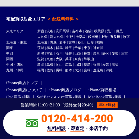
宅配買取対象エリア
＜ 配送料無料 ＞
東京エリア
新宿
|
渋谷
|
高田馬場
|
吉祥寺
| 池袋 | 秋葉原 | 品川 | 目黒
大久保
|
新大久保
| 中野 | 神楽坂 | 飯田橋 | 上野 | 五反田 |
原宿
北海道・東北
北海道 | 青森 | 岩手 | 宮城 | 秋田 | 山形 | 福島
関東
茨城 | 栃木 | 群馬 | 埼玉 | 千葉 | 東京 | 神奈川
中部
新潟 | 富山 | 石川 | 福井 | 山梨 | 長野 | 岐阜 | 静岡 | 愛知 | 三重
関西
滋賀 | 京都 | 大阪 | 兵庫 | 奈良 | 和歌山
中国・四国
鳥取 | 島根 | 岡山 | 広島 | 山口 | 徳島 | 香川 | 愛媛 | 高知
九州・沖縄
福岡 | 佐賀 | 長崎 | 熊本 | 大分 | 宮崎 | 鹿児島 | 沖縄
iPhone商店トップ
iPhone商店について
iPhone商店ブログ
iPhone買取相場
iPad買取相場
SoftBankスマホ買取相場
MacBook買取相場
店舗一覧
渋谷道玄坂店
新宿高田馬場駅前店
営業時間11:00~21:00（最終受付20:40）
年中無休
宅配買取の流れ
お支払い・ご配送について
宅配買取Q&A
0120-414-200
法人買取
オンライン査定
お問い合わせ
よくあるご質問
無料相談
・
即査定
・来店予約
Copyright (C) 2026
高価・スピード買取のiPhone商店
All Rights Reserved.