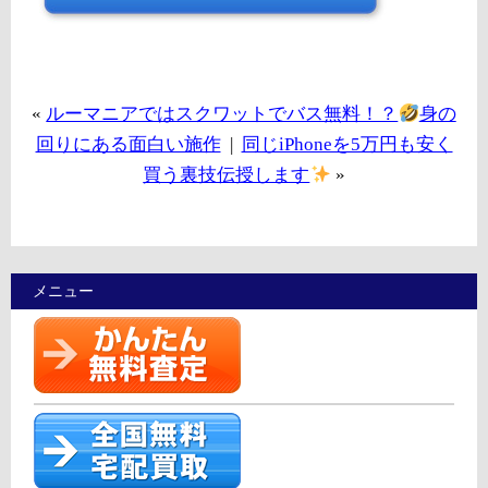
«
ルーマニアではスクワットでバス無料！？
身の
回りにある面白い施作
|
同じiPhoneを5万円も安く
買う裏技伝授します
»
メニュー