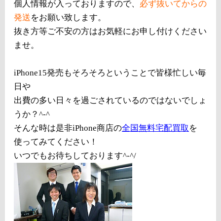
個人情報が入っておりますので、
必ず抜いてからの
発送
をお願い致します。
抜き方等ご不安の方はお気軽にお申し付けください
ませ。
iPhone15発売もそろそろということで皆様忙しい毎
日や
出費の多い日々を過ごされているのではないでしょ
うか？^-^
そんな時は是非iPhone商店の
全国無料宅配買取
を
使ってみてください！
いつでもお待ちしております^-^/