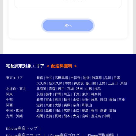
次へ
宅配買取対象エリア
＜ 配送料無料 ＞
東京エリア
新宿
|
渋谷
|
高田馬場
|
吉祥寺
| 池袋 | 秋葉原 | 品川 | 目黒
大久保
|
新大久保
| 中野 | 神楽坂 | 飯田橋 | 上野 | 五反田 |
原宿
北海道・東北
北海道 | 青森 | 岩手 | 宮城 | 秋田 | 山形 | 福島
関東
茨城 | 栃木 | 群馬 | 埼玉 | 千葉 | 東京 | 神奈川
中部
新潟 | 富山 | 石川 | 福井 | 山梨 | 長野 | 岐阜 | 静岡 | 愛知 | 三重
関西
滋賀 | 京都 | 大阪 | 兵庫 | 奈良 | 和歌山
中国・四国
鳥取 | 島根 | 岡山 | 広島 | 山口 | 徳島 | 香川 | 愛媛 | 高知
九州・沖縄
福岡 | 佐賀 | 長崎 | 熊本 | 大分 | 宮崎 | 鹿児島 | 沖縄
iPhone商店トップ
iPhone商店について
iPhone商店ブログ
iPhone買取相場