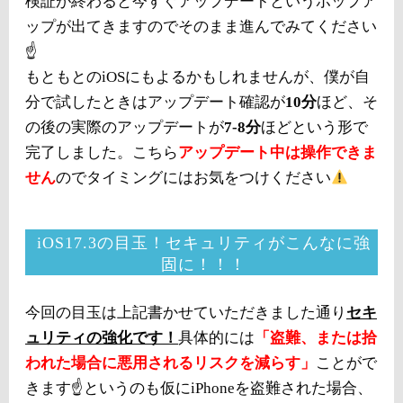
検証が終わると今すぐアップデートというポップア
ップが出てきますのでそのまま進んでみてください
☝️
もともとのiOSにもよるかもしれませんが、僕が自
分で試したときはアップデート確認が
10分
ほど、そ
の後の実際のアップデートが
7-8分
ほどという形で
完了しました。こちら
アップデート中は操作できま
せん
のでタイミングにはお気をつけください
iOS17.3の目玉！セキュリティがこんなに強
固に！！！
今回の目玉は上記書かせていただきました通り
セキ
ュリティの強化です！
具体的には
「盗難、または拾
われた場合に悪用されるリスクを減らす」
ことがで
きます☝️というのも仮にiPhoneを盗難された場合、