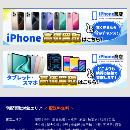
宅配買取対象エリア
＜ 配送料無料 ＞
東京エリア
新宿
|
渋谷
|
高田馬場
|
吉祥寺
| 池袋 | 秋葉原 | 品川 | 目黒
大久保
|
新大久保
| 中野 | 神楽坂 | 飯田橋 | 上野 | 五反田 |
原宿