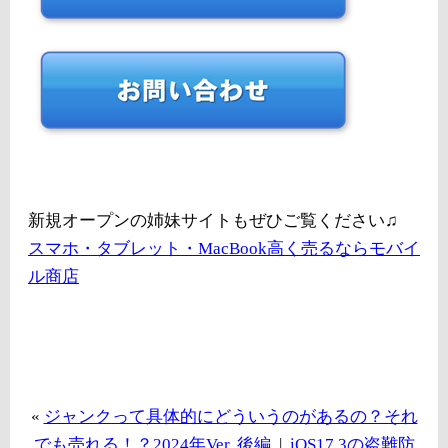
新規オープンの姉妹サイトもぜひご覧ください♫
スマホ・タブレット・MacBook高く売るならモバイ
ル商店
«
ジャンクって具体的にどういうのがあるの？それ
でも売れる！？2024年Ver. 後編
|
iOS17.3の盗難防