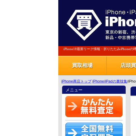
iPhone18最新リーク情報・折りたたみiPhone
買取相場
店頭買
iPhone商店トップ
iPhone/iPadの裏技集
/iP
メニュー