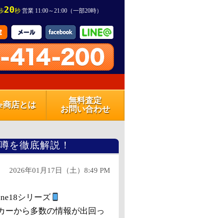
20
歩
秒
営業 11:00～21:00（一部20時）
無料査定
one商店とは
お問い合わせ
eの噂を徹底解説！
2026年01月17日（土）8:49 PM
ne18シリーズ
カーから多数の情報が出回っ