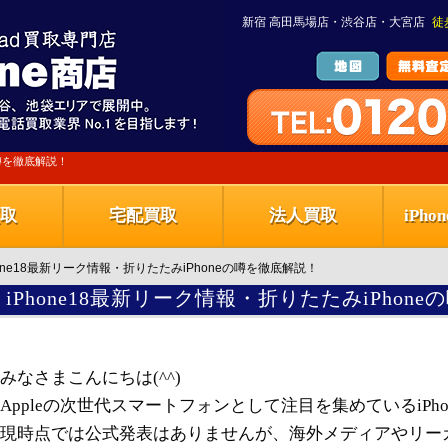
新宿 高田馬場店・渋谷店・大宮店
徒
の噂を徹底解説！
取
宅配買取
法人買取
iPh
hone18最新リーク情報・折りたたみiPhoneの噂を徹底解説！
iPhone18最新リーク情報・折りたたみiPhon
みなさまこんにちは(^^)
Appleの次世代スマートフォンとして注目を集めているiPho
現時点では公式発表はありませんが、海外メディアやリー