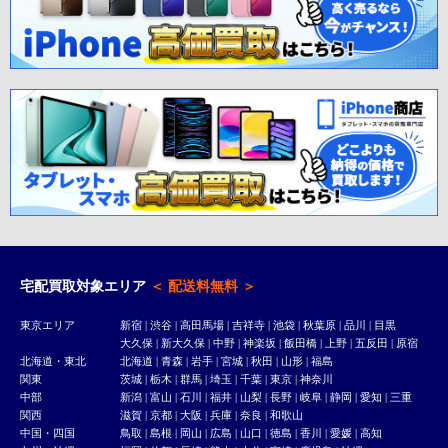
宅配買取対象エリア
＜ 配送料無料 ＞
東京エリア
新宿
|
渋谷
|
高田馬場
|
吉祥寺
| 池袋 | 秋葉原 | 品川 | 目黒
大久保
|
新大久保
| 中野 | 神楽坂 | 飯田橋 | 上野 | 五反田 |
原宿
北海道・東北
北海道 | 青森 | 岩手 | 宮城 | 秋田 | 山形 | 福島
関東
茨城 | 栃木 | 群馬 | 埼玉 | 千葉 | 東京 | 神奈川
中部
新潟 | 富山 | 石川 | 福井 | 山梨 | 長野 | 岐阜 | 静岡 | 愛知 | 三重
関西
滋賀 | 京都 | 大阪 | 兵庫 | 奈良 | 和歌山
中国・四国
鳥取 | 島根 | 岡山 | 広島 | 山口 | 徳島 | 香川 | 愛媛 | 高知