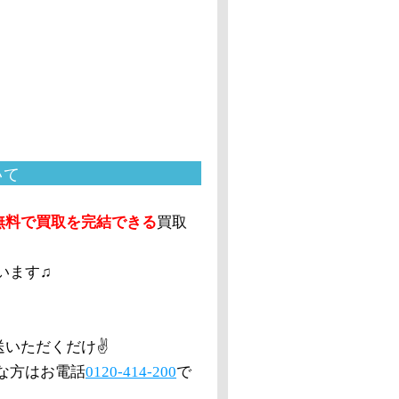
いて
無料で買取を完結できる
買取
います♫
送いただくだけ✌️
な方はお電話
0120-414-200
で