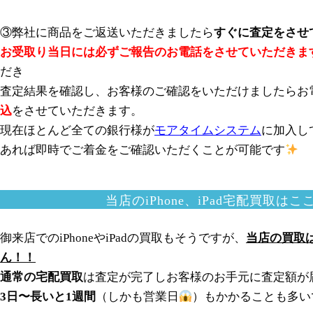
③弊社に商品をご返送いただきましたら
すぐに査定をさせ
お受取り当日には必ずご報告のお電話をさせていただきま
だき
査定結果を確認し、お客様のご確認をいただけましたらお
込
をさせていただきます。
現在ほとんど全ての銀行様が
モアタイムシステム
に加入し
あれば即時でご着金をご確認いただくことが可能です
当店のiPhone、iPad宅配買取は
御来店でのiPhoneやiPadの買取もそうですが、
当店の買取
ん！！
通常の宅配買取
は査定が完了しお客様のお手元に査定額が
3日〜長いと1週間
（しかも営業日
）もかかることも多いです(´