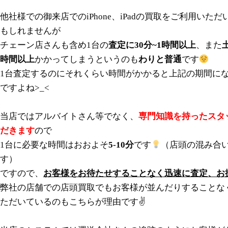
他社様での御来店でのiPhone、iPadの買取をご利用い
もしれませんが
チェーン店さんも含め1台の
査定に30分~1時間以上
、また
時間以上
かかってしまうというのも
わりと普通
です
1台査定するのにそれくらい時間がかかると上記の期間に
ですよね>_<
当店ではアルバイトさん等でなく、
専門知識を持ったスタ
だきます
ので
1台に必要な時間はおおよそ
5-10分
です
（店頭の混み合
す）
ですので、
お客様をお待たせすることなく迅速に査定、お
弊社の店舗での店頭買取でもお客様が並んだりすることな
ただいているのもこちらが理由です✌️