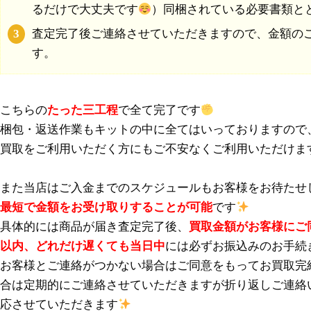
るだけで大丈夫です
）同梱されている必要書類と
査定完了後ご連絡させていただきますので、金額の
す。
こちらの
たった三工程
で全て完了です
梱包・返送作業もキットの中に全てはいっておりますので、初め
買取をご利用いただく方にもご不安なくご利用いただけま
また当店はご入金までのスケジュールもお客様をお待たせ
最短で金額をお受け取りすることが可能
です
具体的には商品が届き査定完了後、
買取金額がお客様にご同
以内、どれだけ遅くても当日中
には必ずお振込みのお手続
お客様とご連絡がつかない場合はご同意をもってお買取完
合は定期的にご連絡させていただきますが折り返しご連絡
応させていただきます