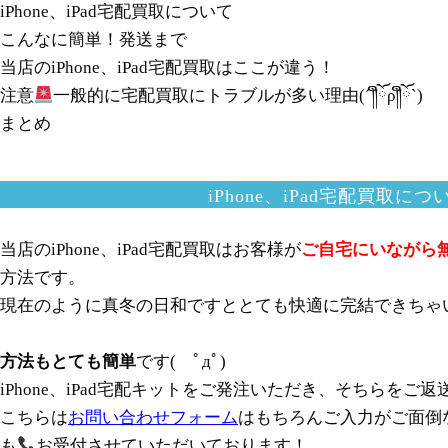
iPhone、iPad宅配買取について
こんなに簡単！発送まで
当店のiPhone、iPad宅配買取はここが違う！
注意
一般的に宅配買取にトラブルが多い理由(´༎ຶོρ༎ຶོ`)
まとめ
iPhone、iPad宅配買取につ
当店のiPhone、iPad宅配買取はお客様が
ご自宅にいながら
方法です。
現在のように真冬の日和ですととても快適に完結できちゃ
方法もとても簡単
です( ﾟдﾟ)
iPhone、iPad宅配キットをご発注いただき、そちらをご返
こちらは
お問い合わせフォーム
はもちろんご入力がご面倒
も
お受付させていただいております！