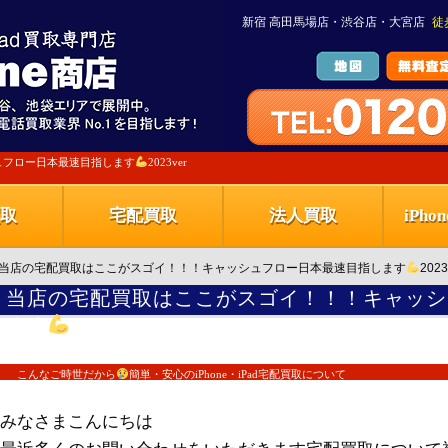
新宿 高田馬場店・渋谷店・大宮店
徒
ュフロー日本最速目指します
2023ver
取
宅配買取
法人買取
iPh
/当店の宅配買取はここがスゴイ！！！キャッシュフロー日本最速目指します
2023
当店の宅配買取はここがスゴイ！！！キャッシ
ます
2023ver
こんなご時世だから
簡単・安心のiPhone・iPad宅配買取について
みなさまこんにちは