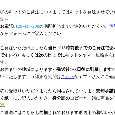
①のキットのご発注につきましてはキットを発送させてい
先を
お電話
0120-414-200
の宅配担当までご連絡いただくか、
宅
からフォームにご記入ください。
ご発注いただけましたら
当日（15時前後までのご発注で
です(^^)）もしくは次の日までに
キットをヤマト運輸さん
す。
お住まいの地域によりますが
発送後1~3日後に到着します
いいたします。（詳細な期間は
こちら
かヤマトさんにご確
②お受取りいただきましたら同梱されております
売却承諾
く紙）にご記入いただき、
身分証のコピー
と一緒に商品を
ご返送にはこちらも同梱されております返送用の着払い伝