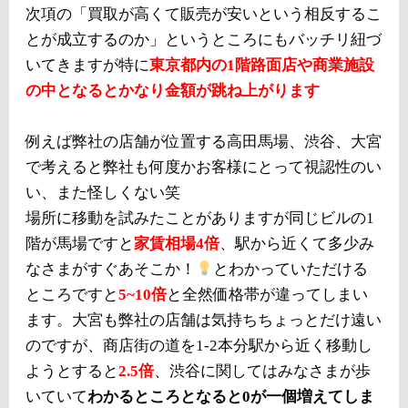
次項の「買取が高くて販売が安いという相反するこ
とが成立するのか」というところにもバッチリ紐づ
いてきますが特に
東京都内の1階路面店や商業施設
の中となるとかなり金額が跳ね上がります
例えば弊社の店舗が位置する高田馬場、渋谷、大宮
で考えると弊社も何度かお客様にとって視認性のい
い、また怪しくない笑
場所に移動を試みたことがありますが同じビルの1
階が馬場ですと
家賃相場4倍
、駅から近くて多少み
なさまがすぐあそこか！
とわかっていただける
ところですと
5~10倍
と全然価格帯が違ってしまい
ます。大宮も弊社の店舗は気持ちちょっとだけ遠い
のですが、商店街の道を1-2本分駅から近く移動し
ようとすると
2.5倍
、渋谷に関してはみなさまが歩
いていて
わかるところとなると0が一個増えてしま