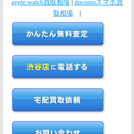
apple watch買取相場
|
docomoスマホ買
取相場
|