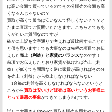
ば高い金額で買っているのでその分販売の金額も高
くなるんじゃないの？
買取が高くて販売は安いなんて怪しくない？？？と
たまに直球でご質問いただきます。こちらとてもあ
りがたいご質問なのですが
確かに上記を文字通りで考えれば反比例することだ
と僕も思います！でも大事なのは先程の項目でお伝
えした
売上（利益）と家賃のバランス
なのです！
前項でお伝えしたとおり家賃が低ければ売上（利
益）が低くても問題なく逆に家賃が高ければその分
を売上（利益）から捻出しなければならない
＝1台毎の利益を高くしなければならないというと
ころから
買取は安いけど販売は高いというお客様に
とって最悪の事象
ができてしまうわけです。
試しに大手さんやWebで買取も販売も両方やってい