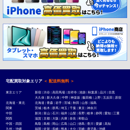
宅配買取対象エリア
＜ 配送料無料 ＞
東京エリア
新宿
|
渋谷
|
高田馬場
|
吉祥寺
| 池袋 | 秋葉原 | 品川 | 目黒
大久保
|
新大久保
| 中野 | 神楽坂 | 飯田橋 | 上野 | 五反田 |
原宿
北海道・東北
北海道 | 青森 | 岩手 | 宮城 | 秋田 | 山形 | 福島
関東
茨城 | 栃木 | 群馬 | 埼玉 | 千葉 | 東京 | 神奈川
中部
新潟 | 富山 | 石川 | 福井 | 山梨 | 長野 | 岐阜 | 静岡 | 愛知 | 三重
関西
滋賀 | 京都 | 大阪 | 兵庫 | 奈良 | 和歌山
中国・四国
鳥取 | 島根 | 岡山 | 広島 | 山口 | 徳島 | 香川 | 愛媛 | 高知
九州・沖縄
福岡 | 佐賀 | 長崎 | 熊本 | 大分 | 宮崎 | 鹿児島 | 沖縄