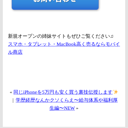
新規オープンの姉妹サイトもぜひご覧ください♫
スマホ・タブレット・MacBook高く売るならモバイ
ル商店
«
同じiPhoneを5万円も安く買う裏技伝授します
|
学歴経歴なんかクソくらえ〜給与体系や福利厚
生編〜NEW
»