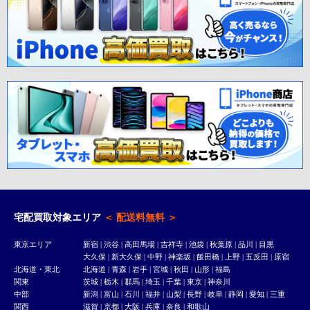
宅配買取対象エリア
＜ 配送料無料 ＞
東京エリア
新宿
|
渋谷
|
高田馬場
|
吉祥寺
| 池袋 | 秋葉原 | 品川 | 目黒
大久保
|
新大久保
| 中野 | 神楽坂 | 飯田橋 | 上野 | 五反田 |
原宿
北海道・東北
北海道 | 青森 | 岩手 | 宮城 | 秋田 | 山形 | 福島
関東
茨城 | 栃木 | 群馬 | 埼玉 | 千葉 | 東京 | 神奈川
中部
新潟 | 富山 | 石川 | 福井 | 山梨 | 長野 | 岐阜 | 静岡 | 愛知 | 三重
関西
滋賀 | 京都 | 大阪 | 兵庫 | 奈良 | 和歌山