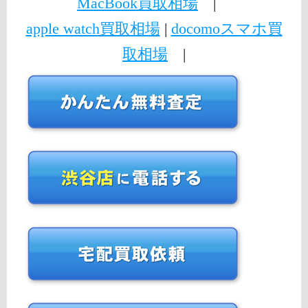
MacBook買取相場
|
apple watch買取相場
|
docomoスマホ買
取相場
|