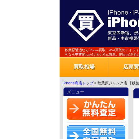
秋葉原近辺ならiPhone買取・iPad買取のアイフ
今なら中古iPhone16 Pro Max買取、iPhone16
買取相場
店頭買
iPhone商店トップ
> 秋葉原ジャンク店 【秋葉
メニュー