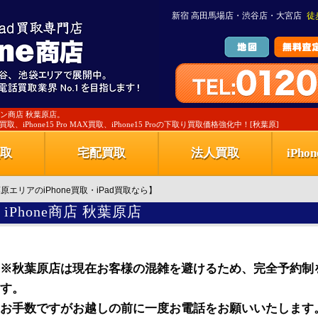
新宿 高田馬場店・渋谷店・大宮店
徒
ォン商店 秋葉原店。
 Pro買取、iPhone15 Pro MAX買取、iPhone15 Proの下取り買取価格強化中！[秋葉原]
取
宅配買取
法人買取
iPh
原エリアのiPhone買取・iPad買取なら】
iPhone商店 秋葉原店
※秋葉原店は現在お客様の混雑を避けるため、完全予約制
す。
お手数ですがお越しの前に一度お電話をお願いいたします