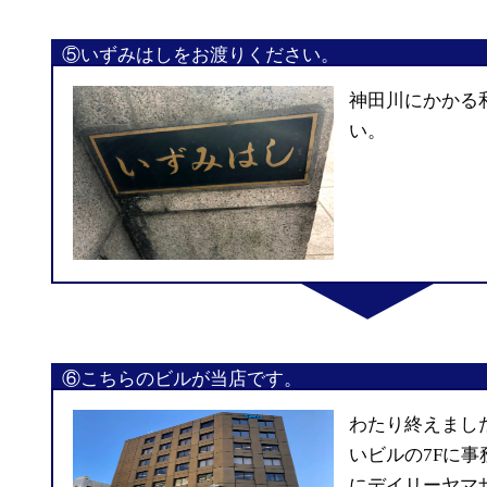
⑤いずみはしをお渡りください。
神田川にかかる
い。
⑥こちらのビルが当店です。
わたり終えまし
いビルの7Fに事
にデイリーヤマザ