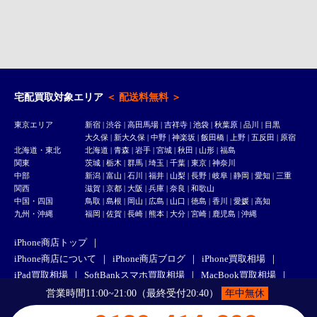
宅配買取対象エリア
＜ 配送料無料 ＞
東京エリア
新宿
|
渋谷
|
高田馬場
|
吉祥寺
| 池袋 | 秋葉原 | 品川 | 目黒
大久保
|
新大久保
| 中野 | 神楽坂 | 飯田橋 | 上野 | 五反田 |
原宿
北海道・東北
北海道 | 青森 | 岩手 | 宮城 | 秋田 | 山形 | 福島
関東
茨城 | 栃木 | 群馬 | 埼玉 | 千葉 | 東京 | 神奈川
中部
新潟 | 富山 | 石川 | 福井 | 山梨 | 長野 | 岐阜 | 静岡 | 愛知 | 三重
関西
滋賀 | 京都 | 大阪 | 兵庫 | 奈良 | 和歌山
中国・四国
鳥取 | 島根 | 岡山 | 広島 | 山口 | 徳島 | 香川 | 愛媛 | 高知
九州・沖縄
福岡 | 佐賀 | 長崎 | 熊本 | 大分 | 宮崎 | 鹿児島 | 沖縄
iPhone商店トップ
iPhone商店について
iPhone商店ブログ
iPhone買取相場
iPad買取相場
SoftBankスマホ買取相場
MacBook買取相場
店舗一覧
渋谷道玄坂店
新宿高田馬場駅前店
営業時間11:00~21:00（最終受付20:40）
年中無休
宅配買取の流れ
お支払い・ご配送について
宅配買取Q&A